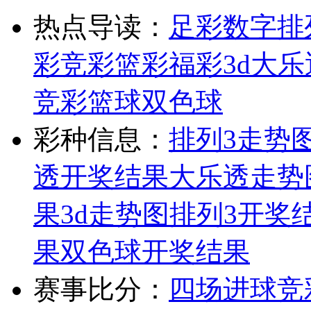
热点导读：
足彩
数字排
彩
竞彩
篮彩
福彩3d
大乐
竞彩篮球
双色球
彩种信息：
排列3走势
透开奖结果
大乐透走势
果
3d走势图
排列3开奖
果
双色球开奖结果
赛事比分：
四场进球
竞