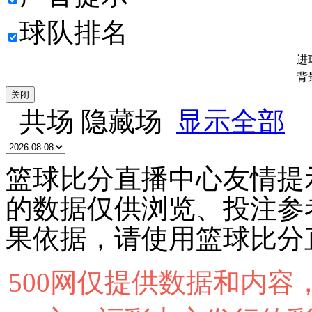
球队排名
进
背
共
场 隐藏
场
显示全部
篮球比分直播中心友情提
的数据仅供浏览、投注参
果依据，请使用篮球比分
500网仅提供数据和内