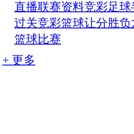
直播
联赛资料
竞彩足球
过关
竞彩篮球让分胜负
篮球比赛
+ 更多