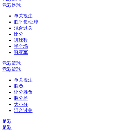
竞彩足球
单关投注
胜平负/让球
混合过关
比分
进球数
半全场
冠亚军
竞彩篮球
竞彩篮球
单关投注
胜负
让分胜负
胜分差
大小分
混合过关
足彩
足彩